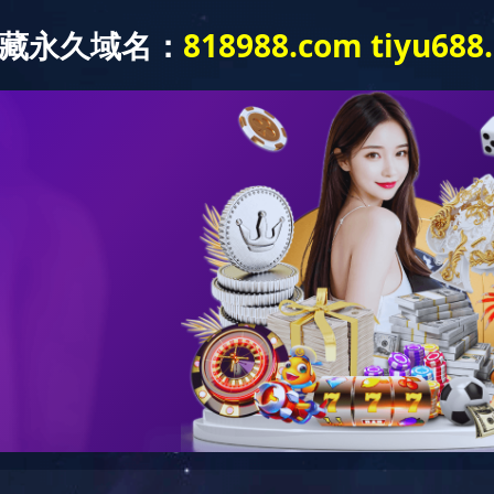
公司简介
产品展示
工厂设备
企业