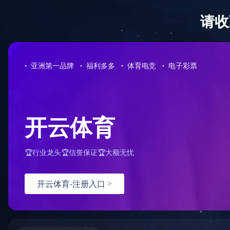
乐鱼平台
乐鱼平台-乐鱼(中国)一站式服务平台
联系我们