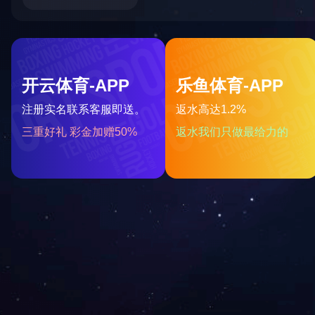
轴封型式的密封分类及说明
轴封是防止泵轴与壳体处泄漏而设置的密封装置。常
往复泵的轴封通常是填料密封。当输送不允许泄漏
服务平台 和动力密封。
一、填料密封
填料密封结构简单、价格便宜、维修方便。但泄漏
和有毒介质中。
二、乐鱼平台-乐鱼(中国)一站式服务平台
乐鱼平台-乐鱼(中国)一站式服务平台 （也称端
乐鱼平台-乐鱼(中国)一站式服务平台 适用于输
定外，应当装备
。
三、动力密封
动力密封可分为背叶式密封和副叶轮密封两类。泵