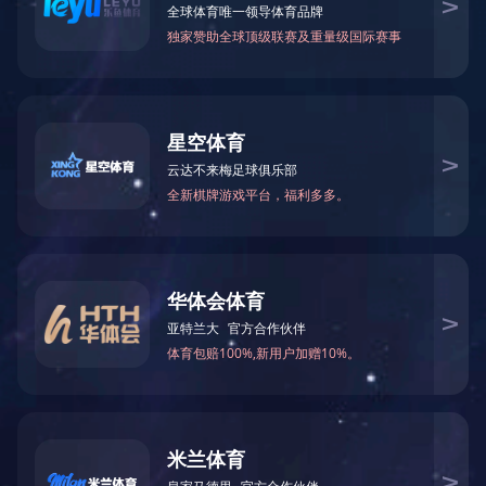
乐鱼平台-乐鱼(中国)一站式服务平台 件设备的使用介绍
乐鱼平台-乐鱼(中国)一站式服务平台 设备是是一种旋转机械的油
封设备,对其他相
格兰富乐鱼平台-乐鱼(中国)一站式服务平台
互协
作的设备质量要求较高,它是在一对或一对以上垂直于旋转轴线的
乐鱼平台-乐鱼(中国)一站式服务平台 端面在流体压力和赔偿安排
弹力 (或磁力)的作用以 及辅佐密封的合作下,坚持格兰富乐鱼平台-
乐鱼(中国)一站式服务平台 贴吞并相对滑动而构成的防止流体泄
露。同时在进行
进口乐鱼平台-乐鱼(中国)一站式服务平台
使用中
应注意些什么?
1、设备转轴的进口乐鱼平台-乐鱼(中国)一站式服务平台 径向跳动
应≤0.04毫米,轴向窜动量不允许大于0.1毫米;
2、设备的密封部位在设备时应坚持清洁,密封零件应
集装式乐鱼平
台-乐鱼(中国)一站式服务平台
进行清洁,密封端面完好无损,防止集
装式乐鱼平台-乐鱼(中国)一站式服务平台 杂质和尘土带入密封部
位;
3、在设备过程中禁止碰击、击打,防止使乐鱼平台-乐鱼(中国)一站
式服务平台 抵触付破损而密封失效;