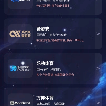
4、设备时在与密封相接触的外表应涂一层清洁的机械油,以便能顺
利设备;
5、设备静环压盖时,拧紧螺丝有必要受力均匀,保证静环端面与轴心
线的垂直需要;
6、设备后用手推动动环,能使动环在轴上活络移动,并有一定弹性;
7、设备后用手盘动转轴、转轴应无轻重感受;
8、设备在作业前有必要布满介质,以防止干抵触而使密封失效。
作者：嘉善日益乐鱼平台-乐鱼(中国)一站式服务平台 件厂
网址：//www.ryjxmf.cn/
关键词：
格兰富乐鱼平台-乐鱼(中国)一站式服务平台
，
进口乐鱼
平台-乐鱼(中国)一站式服务平台
，
集装式乐鱼平台-乐鱼(中国)一
站式服务平台