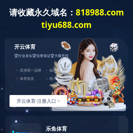
乐鱼平台
切
换
导
航
乐鱼平台
新闻动态
/News
新闻动态