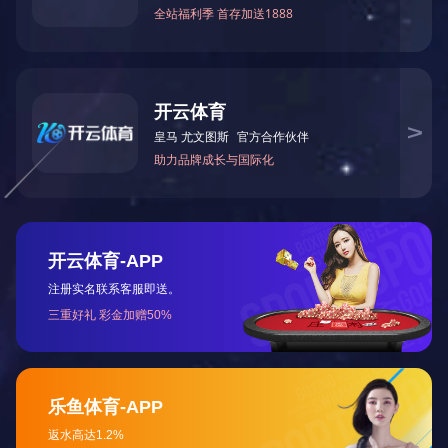
凡此种种，不一而论，欢迎各位和我交流密封件的选型
乐鱼平台-乐鱼(中国)一站式服务平台 件有什么常识?
乐鱼平台-乐鱼(中国)一站式服务平台 件属于精密、结构较为复杂
的机械基础元件之一，是各种泵类、反应合成釜、透平压缩机、潜
水电机等设备的关键部件。其密封性能和使用寿命取决于许多因
素，如选型、机器的精度、正确的安装使用等。
一、选型方法
乐鱼平台-乐鱼(中国)一站式服务平台 按工作条件和介质性质的不
同，有耐高温、耐低温乐鱼平台-乐鱼(中国)一站式服务平台 ，耐
高压、耐腐蚀乐鱼平台-乐鱼(中国)一站式服务平台 ，耐颗粒介质
乐鱼平台-乐鱼(中国)一站式服务平台 和适应易汽化的轻质烃介质
的乐鱼平台-乐鱼(中国)一站式服务平台 等，应根据不同的用处选
取不同结构型式和材料的乐鱼平台-乐鱼(中国)一站式服务平台 。