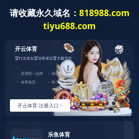
乐鱼平台
切
换
导
航
乐鱼平台
新闻动态
/News
新闻动态