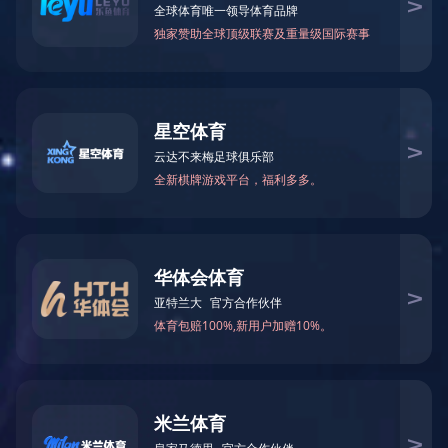
密封件选型以及乐鱼平台-乐鱼(中国)一站式服务平台 件常
识
密封件的选型，必须考虑工况条件，从而选择合适的密封件的形式
以及材料，安装结构。
需要考虑的工况条件一般包括：温度，压力，介质。其
它还需要结
合设备本身的特点来考虑选型。
关于温度，比如NBR材料工作温度范围一般在-40～+120℃。那超
出120℃就要考虑采用FKM了，甚至PTFE材料了。低温的情况比
较少见，一般来讲在-20～-40℃的情况下要考虑使用耐寒NBR，
一般的NBR材料在低温环境下则会导致材料变硬，导致泄露，比如
铁路机车在北方的冬季就常常出现此类问题。
至于压力，则影响到要选用的密封件的形式。一般来
讲的低压中压
选用橡胶或者PU密封都不会有太大问题。但是要考虑一个冲击压
力的问题，比如工程机械中启动，关闭的时候它的冲击压力远大于