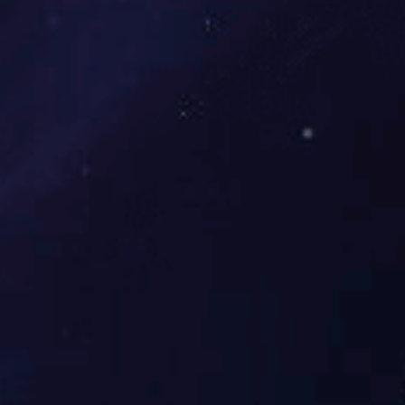
(2)安装前要仔细地与总装图对照，零件数量是否齐全。
(3)采用并圈弹簧传动的乐鱼平台-乐鱼(中国)一站式服务平台 ，其
弹簧有左、右旋之分，须按转轴的旋向来选择。
3、安装
安装方法随乐鱼平台-乐鱼(中国)一站式服务平台 型式、机器的种
类不同而有所不同，但其安装要领几乎都相同，安装步骤和注意事
项如下：
(1)安装尺寸的确定
安装时，应按产品的使用说明书或样本，保证乐鱼平台-乐鱼(中国)
一站式服务平台 的安装尺寸。
(2)装入前，轴(轴套)、压盖应无毛刺，轴承状况良好;密封件、