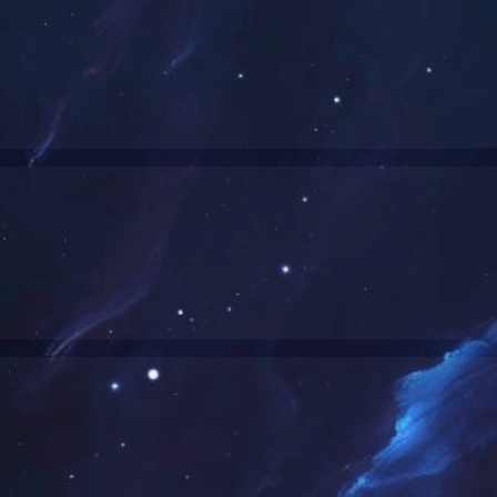
/News
新闻动态