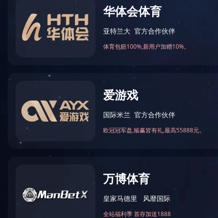
乐鱼平台
新闻动态