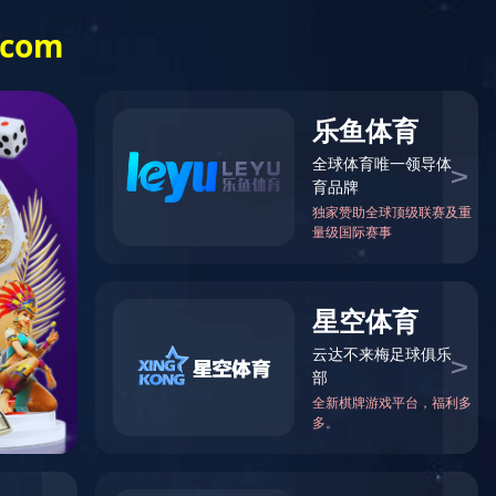
证书
新闻动态