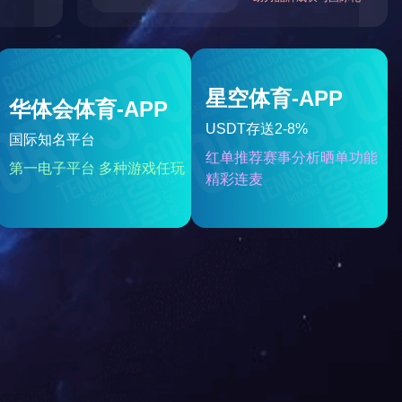
鱼(中国)一站式服务平台 件
润滑不良的问题，但釜
于悬臂状态，故容易产生振动，而乐鱼平台-乐鱼
撑装置对中，而满足这一要求是较困难的，因此轴
务平台 来承受，乐鱼平台-乐鱼(中国)一站式服务
插入式反应釜的特点在于搅拌轴短，轴所受的弯曲应力
由于固体杂质容易沉积在密封周围，使摩擦副端面产
在需要修理或更换密封时，必须排空釜内的物料。当
时采用特殊的措施，才能期望米粉具有良好的工作性
处于气相空间中(物料满釜时才是液相)，为了避免密