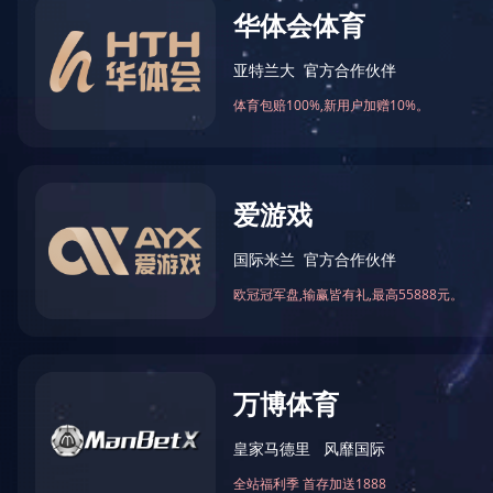
乐鱼平台
新闻动态