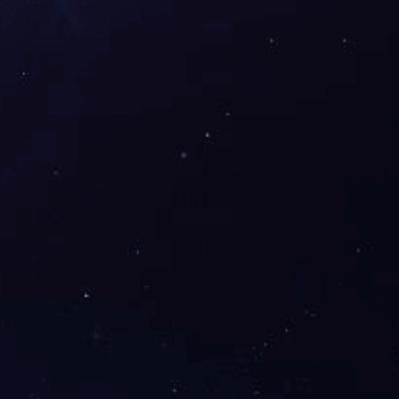
会产生较大的挠曲。运动时，下列因素会加剧搅拌轴
(中国)一站式服务平台 部件安装在釜上，要保证其