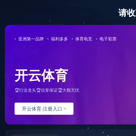
乐鱼平台
乐鱼平台-乐鱼(中国)一站式服务平台
联系我们