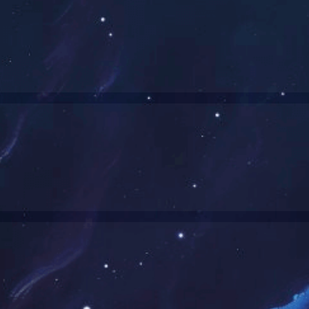
/Products
产品展示