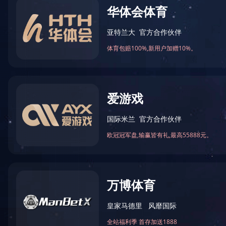
乐鱼平台
产品展示