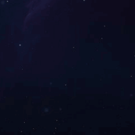
15乐鱼平台-乐鱼(中国)一站式服
RY-301乐鱼平台-乐鱼(中国
务平台
务平台
«
1
2
3
4
5
»