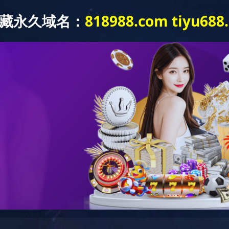
公司简介
产品展示
工厂设备
企业