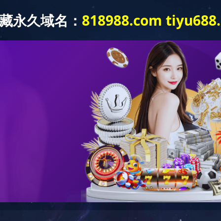
公司简介
产品展示
工厂设备
企业