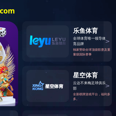
证书
新闻动态