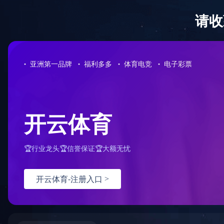
乐鱼平台
乐鱼平台-乐鱼(中国)一站式服务平台
联系我们