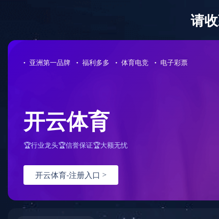
乐鱼平台
乐鱼平台-乐鱼(中国)一站式服务平台
联系我们