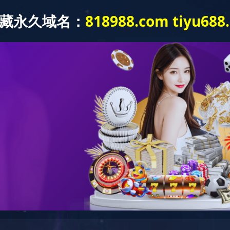
公司简介
产品展示
工厂设备
企业