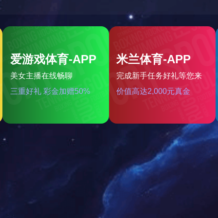
110型乐鱼平台-乐鱼(中国)一站式服务平台