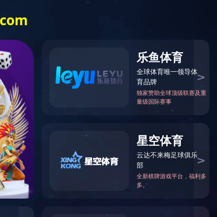
证书
新闻动态