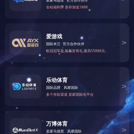
密封腔压力: ≤1.0MPa
密封腔温度:-40℃~180℃
线速度:≤15M/sec
被密封介质:水类、油类、弱酸弱碱等一般腐蚀性化工介质。