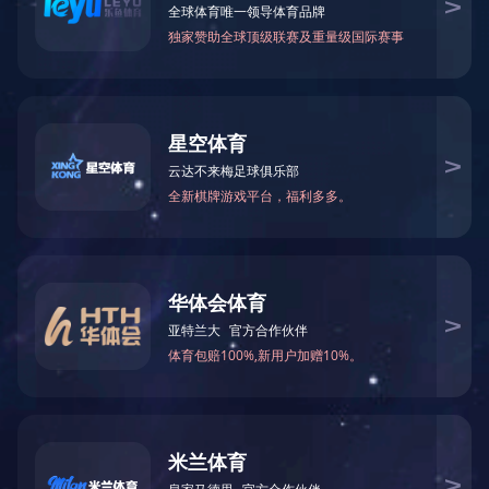
RY一C8BE