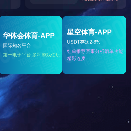
釜用乐鱼平台-乐鱼(中国)一站式服务平台
(中国)一站式服务平台
金属波纹管密封