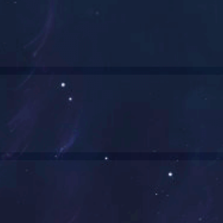
/Products
产品展示