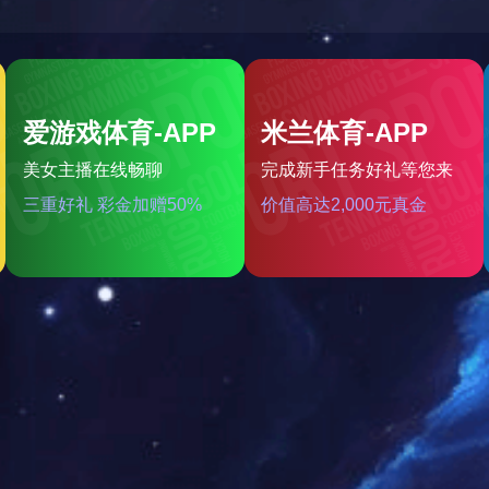
)一站式服务平台
集装式乐鱼平台-乐鱼(中国)一站式服务平台
船用乐鱼平台-乐鱼(中国)一站式服务平台
格兰富乐鱼平台-乐鱼
聚四氟乙烯制品
硬质合金产品
碳化硅产品