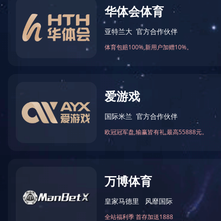
乐鱼平台
产品展示