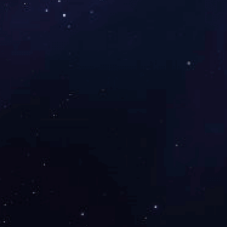
RYST70
RY-0