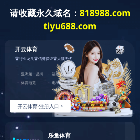
乐鱼平台
切
换
导
航
乐鱼平台
新闻动态
/News
新闻动态