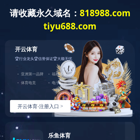
乐鱼平台
切
换
导
航
乐鱼平台
新闻动态
/News
新闻动态