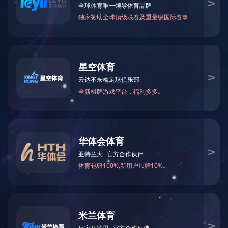
乐鱼平台-乐鱼(中国)一站式服务平台 件能原料的主攻方向
是什么？
乐鱼平台-乐鱼(中国)一站式服务平台 件功能效果是个整体技术水
平问题，似现在要点乐鱼平台-乐鱼(中国)一站式服务平台 件生产
要处理的是冲突副中的软质资料问题：与国外比双端面乐鱼平台-
乐鱼(中国)一站式服务平台 件较还有较大距离，主要是种类少和质
堡差。主攻方向应是：
①碳石墨的浸渍技术，应能
密封件厂
浸渍各种树脂、金属、陶瓷
机械轴封和玻璃等，尤其是要开展浸渍各种金属和硅化石墨等；
②添加与提尚辅佐密封圈的种类和质量，其要
乐鱼平台-乐鱼(中
国)一站式服务平台 件厂
点是复合资料的动环密封圈，如聚四氟乙
烯包橡胶等；
③注重和开展乐鱼平台-乐鱼(中国)一站式服务平台 件的辅佐体
系与设备，依据不同条件应配有不
泵用乐鱼平台-乐鱼(中国)一站式