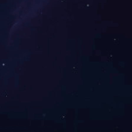
部件，径向尺寸小、无堵塞，能输送较高粘度及含较大比例颗粒的工况
损及二次密封的提前失效。
颗粒。
力集中，从而延长使用寿命。