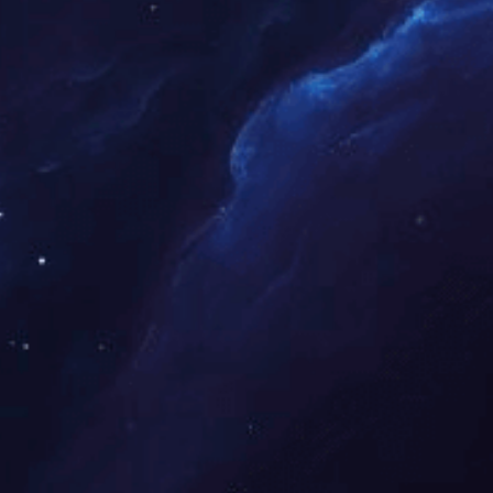
行业。也常用于水、污水、强碱等工况。适用于离心泵、压缩机等旋转